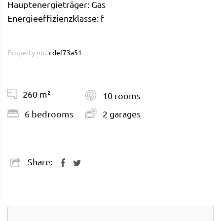
Hauptenergieträger: Gas
Energieeffizienzklasse: f
Property no.:
cdef73a51
260 m²
10 rooms
6 bedrooms
2 garages
Share: