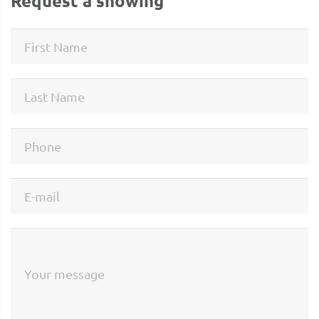
Request a showing
First Name
Last Name
Phone
E-mail
Your message