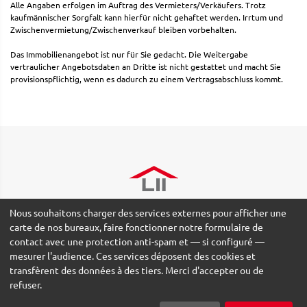
Alle Angaben erfolgen im Auftrag des Vermieters/Verkäufers. Trotz
kaufmännischer Sorgfalt kann hierfür nicht gehaftet werden. Irrtum und
Zwischenvermietung/Zwischenverkauf bleiben vorbehalten.
Das Immobilienangebot ist nur für Sie gedacht. Die Weitergabe
vertraulicher Angebotsdaten an Dritte ist nicht gestattet und macht Sie
provisionspflichtig, wenn es dadurch zu einem Vertragsabschluss kommt.
Nous souhaitons charger des services externes pour afficher une
carte de nos bureaux, faire fonctionner notre formulaire de
contact avec une protection anti-spam et — si configuré —
mesurer l'audience. Ces services déposent des cookies et
© 2026 Lydia Ishikawa Immobilien GmbH -
Impressum
-
Avis de
transfèrent des données à des tiers. Merci d'accepter ou de
confidentialité
-
Nutzungsbedingungen
-
Paramètres des
refuser.
cookies