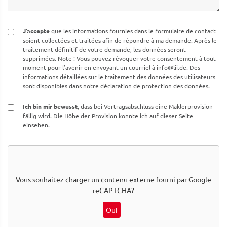
J’accepte
que les informations fournies dans le formulaire de contact
soient collectées et traitées afin de répondre à ma demande. Après le
traitement définitif de votre demande, les données seront
supprimées. Note : Vous pouvez révoquer votre consentement à tout
moment pour l’avenir en envoyant un courriel à
info@lii.de
. Des
informations détaillées sur le traitement des données des utilisateurs
sont disponibles dans notre déclaration de protection des données.
Ich bin mir bewusst
, dass bei Vertragsabschluss eine Maklerprovision
fällig wird. Die Höhe der Provision konnte ich auf dieser Seite
einsehen.
Vous souhaitez charger un contenu externe fourni par
Google
reCAPTCHA
?
Oui