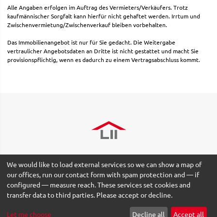
Alle Angaben erfolgen im Auftrag des Vermieters/Verkäufers. Trotz
kaufmännischer Sorgfalt kann hierfür nicht gehaftet werden. Irrtum und
Zwischenvermietung/Zwischenverkauf bleiben vorbehalten.
Das Immobilienangebot ist nur für Sie gedacht. Die Weitergabe
vertraulicher Angebotsdaten an Dritte ist nicht gestattet und macht Sie
provisionspflichtig, wenn es dadurch zu einem Vertragsabschluss kommt.
We would like to load external services so we can show a map of
our offices, run our contact form with spam protection and — if
configured — measure reach. These services set cookies and
© 2026 Lydia Ishikawa Immobilien GmbH -
Imprint
-
Data
transfer data to third parties. Please accept or decline.
Protection
-
Terms
-
Cookie settings
Let me choose
Decline all
Accept all