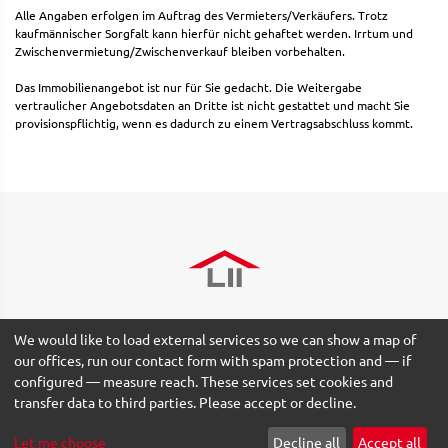
Alle Angaben erfolgen im Auftrag des Vermieters/Verkäufers. Trotz
kaufmännischer Sorgfalt kann hierfür nicht gehaftet werden. Irrtum und
Zwischenvermietung/Zwischenverkauf bleiben vorbehalten.
Das Immobilienangebot ist nur für Sie gedacht. Die Weitergabe
vertraulicher Angebotsdaten an Dritte ist nicht gestattet und macht Sie
provisionspflichtig, wenn es dadurch zu einem Vertragsabschluss kommt.
We would like to load external services so we can show a map of
our offices, run our contact form with spam protection and — if
configured — measure reach. These services set cookies and
© 2026 Lydia Ishikawa Immobilien GmbH -
Imprint
-
Data
transfer data to third parties. Please accept or decline.
Protection
-
Terms
-
Cookie settings
Let me choose
Decline all
Accept all