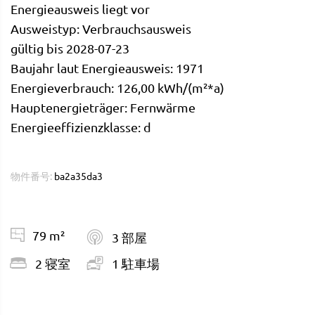
Energieausweis liegt vor
Ausweistyp: Verbrauchsausweis
gültig bis 2028-07-23
Baujahr laut Energieausweis: 1971
Energieverbrauch: 126,00 kWh/(m²*a)
Hauptenergieträger: Fernwärme
Energieeffizienzklasse: d
物件番号:
ba2a35da3
79 m²
3 部屋
2 寝室
1 駐車場