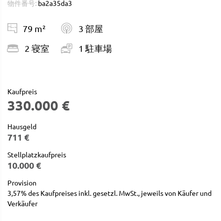
物件番号:
ba2a35da3
79 m²
3 部屋
2 寝室
1 駐車場
Kaufpreis
330.000 €
Hausgeld
711 €
Stellplatzkaufpreis
10.000 €
Provision
3,57% des Kaufpreises inkl. gesetzl. MwSt., jeweils von Käufer und
Verkäufer