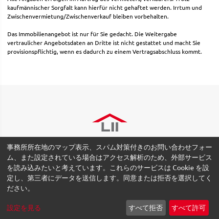
kaufmännischer Sorgfalt kann hierfür nicht gehaftet werden. Irrtum und
Zwischenvermietung/Zwischenverkauf bleiben vorbehalten.
Das Immobilienangebot ist nur für Sie gedacht. Die Weitergabe
vertraulicher Angebotsdaten an Dritte ist nicht gestattet und macht Sie
provisionspflichtig, wenn es dadurch zu einem Vertragsabschluss kommt.
事務所所在地のマップ表示、スパム対策付きのお問い合わせフォー
ム、また設定されている場合はアクセス解析のため、外部サービス
を読み込みたいと考えています。これらのサービスは Cookie を設
定し、第三者にデータを送信します。同意または拒否を選択してく
© 2026 Lydia Ishikawa Immobilien GmbH -
Impressum
-
プライ
ださい。
バシーに関する注意
-
Nutzungsbedingungen
-
Cookie 設定
設定を見る
すべて拒否
すべて許可